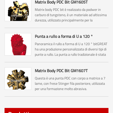
Matrix Body PDC Bit GM1605T
Matrix body PDC bit è realizzato da podwer in
carburo di tungsteno, è un materiale ad altissima
durezza, utilizzato principalmente per la
perforazione di pozzi di petrolio e Gas profondi.
Punta a rullo a forma di U a 120 °
Panoramica il rullo a forma di U a 120 ° bitGREAT
ha una produzione personalizzata di diversi tipi di
punte a rullo. La punta a rullo tradizionale è stata
tagliata con punta triconica. Così è compreso No.1
,No.2, No.3 frese a cono ....
Matrix Body PDC Bit GM1607T
Questa è una punta PDC con corpo a matrice a 7
lame, con frese Stinger fila posteriore, utilizzata
per una formazione molto abrasiva.