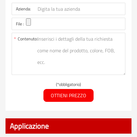
Azienda:
File :
*
Contenuto:
(*obbligatorio)
OTTIENI PREZZO
Applicazione